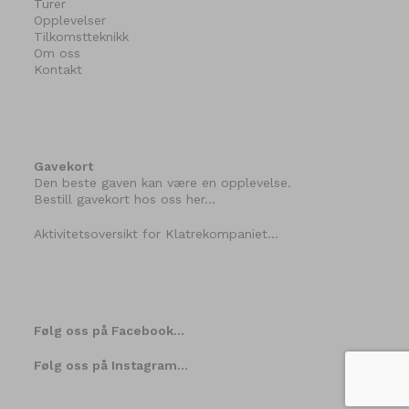
Turer
Opplevelser
Tilkomstteknikk
Om oss
Kontakt
Gavekort
Den beste gaven kan være en opplevelse.
Bestill gavekort hos oss her…
Aktivitetsoversikt for Klatrekompaniet…
Følg oss på Facebook…
Følg oss på Instagram…