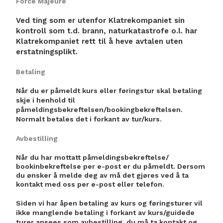
Force Majeure
Ved ting som er utenfor Klatrekompaniet sin
kontroll som t.d. brann, naturkatastrofe o.l. har
Klatrekompaniet rett til å heve avtalen uten
erstatningsplikt.
Betaling
Når du er påmeldt kurs eller føringstur skal betaling
skje i henhold til
påmeldingsbekreftelsen/bookingbekreftelsen.
Normalt betales det i forkant av tur/kurs.
Avbestilling
Når du har mottatt påmeldingsbekreftelse/
bookinbekreftelse per e-post er du påmeldt. Dersom
du ønsker å melde deg av må det gjøres ved å ta
kontakt med oss per e-post eller telefon.
Siden vi har åpen betaling av kurs og føringsturer vil
ikke manglende betaling i forkant av kurs/guidede
turer ansees som avbestilling, du må ta kontakt og