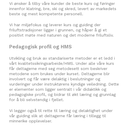
Vi ønsker å tilby våre kunder de beste kurs og føringer
innenfor klatring, bre, ski og skred, levert av markedets
beste og mest kompetente personell.
Vi har miljøfokus og leverer kurs og guiding der
friluftstradisjoner ligger i grunnen, og håper å gi et
positivt møte med naturen og det moderne friluftsliv.
Pedagogisk profil og HMS
Utvikling og bruk av standariserte metoder er et ledd i
vårt kvalitetssikringsarbeide/HMS. Under alle våre kurs
får deltagerne med seg metodesett som beskriver
metodene som brukes under kurset. Deltagerne blir
involvert og får være delaktig i beslutninger og
vurderinger under instruktørens kyndige veiledning. Dette
er elementer som ligger sentralt i vår didaktikk og
pedagogiske profil, og bidrar til økt læring og grunnlag
for å bli selvstendig i fjellet.
Vi legger også til rette til læring og delaktighet under
vår guiding slik at deltagerne får læring i tillegg til
minnerike opplevelser.