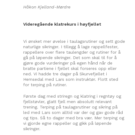
Håkon Kjelland-Mørdre
Videregående klatrekurs i høyfjellet
Vi ønsket mer øvelse i taulagsrutiner og sett gode
naturlige sikringer. I tillegg å lage rappellfester,
rappellere over flere taulengder og rutiner for å
gå på løpende sikringer. Det som skal til for å
gjøre gode vurderinger på egen hånd når de
bratte partiene i fjellet skal forseres opp eller
ned. Vi hadde tre dager på Skurvefjellet i
Hemsedal med Lars som instruktør. Flott sted
for terping på rutiner.
Første dag med striregn og klatring i regntøy og
fjellstøvler, glatt fjell men absolutt relevant
trening. Terping på taulagsrutiner og sikring på
led med Lars som alltid var der og gav gode råd
og tips. Så to dager med bra vær. Mer terping og
vi gjorde egne rappeller og gikk på løpende
sikringer.