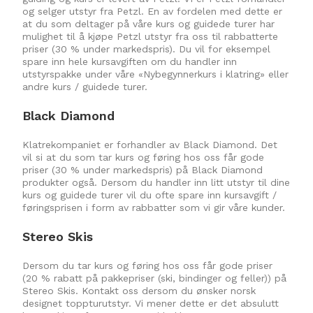
og selger utstyr fra Petzl. En av fordelen med dette er
at du som deltager på våre kurs og guidede turer har
mulighet til å kjøpe Petzl utstyr fra oss til rabbatterte
priser (30 % under markedspris). Du vil for eksempel
spare inn hele kursavgiften om du handler inn
utstyrspakke under våre «Nybegynnerkurs i klatring» eller
andre kurs / guidede turer.
Black Diamond
Klatrekompaniet er forhandler av Black Diamond. Det
vil si at du som tar kurs og føring hos oss får gode
priser (30 % under markedspris) på Black Diamond
produkter også. Dersom du handler inn litt utstyr til dine
kurs og guidede turer vil du ofte spare inn kursavgift /
føringsprisen i form av rabbatter som vi gir våre kunder.
Stereo Skis
Dersom du tar kurs og føring hos oss får gode priser
(20 % rabatt på pakkepriser (ski, bindinger og feller)) på
Stereo Skis. Kontakt oss dersom du ønsker norsk
designet toppturutstyr. Vi mener dette er det absulutt