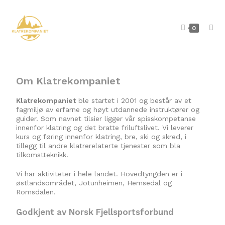
0
Om Klatrekompaniet
Klatrekompaniet
ble startet i 2001 og består av et
fagmiljø av erfarne og høyt utdannede instruktører og
guider. Som navnet tilsier ligger vår spisskompetanse
innenfor klatring og det bratte friluftslivet. Vi leverer
kurs og føring innenfor klatring, bre, ski og skred, i
tillegg til andre klatrerelaterte tjenester som bla
tilkomstteknikk.
Vi har aktiviteter i hele landet. Hovedtyngden er i
østlandsområdet, Jotunheimen, Hemsedal og
Romsdalen.
Godkjent av Norsk Fjellsportsforbund