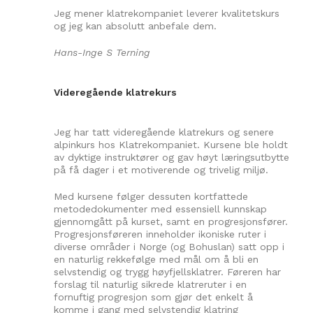
Jeg mener klatrekompaniet leverer kvalitetskurs
og jeg kan absolutt anbefale dem.
Hans-Inge S Terning
Videregående klatrekurs
Jeg har tatt videregående klatrekurs og senere
alpinkurs hos Klatrekompaniet. Kursene ble holdt
av dyktige instruktører og gav høyt læringsutbytte
på få dager i et motiverende og trivelig miljø.
Med kursene følger dessuten kortfattede
metodedokumenter med essensiell kunnskap
gjennomgått på kurset, samt en progresjonsfører.
Progresjonsføreren inneholder ikoniske ruter i
diverse områder i Norge (og Bohuslan) satt opp i
en naturlig rekkefølge med mål om å bli en
selvstendig og trygg høyfjellsklatrer. Føreren har
forslag til naturlig sikrede klatreruter i en
fornuftig progresjon som gjør det enkelt å
komme i gang med selvstendig klatring