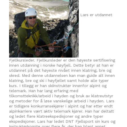
Lars er utdannet
Fjellkursleder. Fjellkursleder er den høyeste sertifisering
innen utdanning i norske høyfjell. Dette betyr at han er
utdannet på det høyeste nivået innen klatring, bre og
skred. Med denne utdannelsen kan man guide alt innen
klatring, bre og ski i høyfjellet samt holde alle typer
kurs. I tillegg er han skiinstruktør innenfor alpint og
telemark. Han har lang erfaring med
tilkomstteknikk/arbeid i høyden og bruk av klatreutstyr
og metoder for å løse vanskelige arbeid i høyden. Lars
er tidligere konkurransekjører i alpint og har etter endt
alpinkarriere vært aktiv telemark kjører. Han har deltatt
og ledet flere klatreekspedisjoner og andre typer
ekspedisjoner. Lars har ledet DNT Fjellsport sin kurs og
instruktørkomite over flere år, der han blant annet