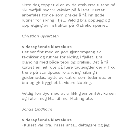
Siste dag toppet vi en av de etablerte rutene på
Skurvefjell hvor vi vekslet på å lede. Kurset
anbefales for de som ønsker å få inn gode
rutiner for sikring i fjell. Veldig bra opplegg og
oppfølging av instruktør på Klatrekompaniet.
Christian Syvertsen.
Videregående klatrekurs
Det var fint med en god gjennomgang av
teknikker og rutiner for sikring i fjellet. Bra
blanding med både teori og praksis. Det å få
klatret en hel rute på flere taulengder der vi fikk
trene på standplass forankring, sikring i
guidemodus, bytte av klatrer som leder etc. er
bra og gir trygghet til videre klatring.
Veldig fornøyd med at vi fikk gjennomført kursen
og føler meg klar til mer klatring ute.
Jonas Lindholm
Videregående klatrekurs
«Kurset var bra. Passe antall deltagere og jeg