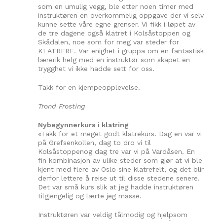
som en umulig vegg, ble etter noen timer med
instruktøren en overkommelig oppgave der vi selv
kunne sette våre egne grenser. Vi fikk i løpet av
de tre dagene også klatret i Kolsåstoppen og
Skådalen, noe som for meg var steder for
KLATRERE. Var enighet i gruppa om en fantastisk
lærerik helg med en instruktør som skapet en
trygghet vi ikke hadde sett for oss.
Takk for en kjempeopplevelse.
Trond Frosting
Nybegynnerkurs i klatring
«Takk for et meget godt klatrekurs. Dag en var vi
på Grefsenkollen, dag to dro vi til
Kolsåstoppenog dag tre var vi på Vardåsen. En
fin kombinasjon av ulike steder som gjør at vi ble
kjent med flere av Oslo sine klatrefelt, og det blir
derfor lettere å reise ut til disse stedene senere.
Det var små kurs slik at jeg hadde instruktøren
tilgjengelig og lærte jeg masse.
Instruktøren var veldig tålmodig og hjelpsom