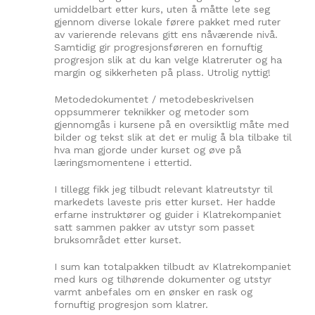
umiddelbart etter kurs, uten å måtte lete seg
gjennom diverse lokale førere pakket med ruter
av varierende relevans gitt ens nåværende nivå.
Samtidig gir progresjonsføreren en fornuftig
progresjon slik at du kan velge klatreruter og ha
margin og sikkerheten på plass. Utrolig nyttig!
Metodedokumentet / metodebeskrivelsen
oppsummerer teknikker og metoder som
gjennomgås i kursene på en oversiktlig måte med
bilder og tekst slik at det er mulig å bla tilbake til
hva man gjorde under kurset og øve på
læringsmomentene i ettertid.
I tillegg fikk jeg tilbudt relevant klatreutstyr til
markedets laveste pris etter kurset. Her hadde
erfarne instruktører og guider i Klatrekompaniet
satt sammen pakker av utstyr som passet
bruksområdet etter kurset.
I sum kan totalpakken tilbudt av Klatrekompaniet
med kurs og tilhørende dokumenter og utstyr
varmt anbefales om en ønsker en rask og
fornuftig progresjon som klatrer.