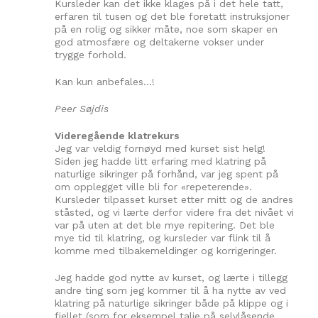
Kursleder kan det ikke klages på i det hele tatt,
erfaren til tusen og det ble foretatt instruksjoner
på en rolig og sikker måte, noe som skaper en
god atmosfære og deltakerne vokser under
trygge forhold.
Kan kun anbefales…!
Peer Søjdis
Videregående klatrekurs
Jeg var veldig fornøyd med kurset sist helg!
Siden jeg hadde litt erfaring med klatring på
naturlige sikringer på forhånd, var jeg spent på
om opplegget ville bli for «repeterende».
Kursleder tilpasset kurset etter mitt og de andres
ståsted, og vi lærte derfor videre fra det nivået vi
var på uten at det ble mye repitering. Det ble
mye tid til klatring, og kursleder var flink til å
komme med tilbakemeldinger og korrigeringer.
Jeg hadde god nytte av kurset, og lærte i tillegg
andre ting som jeg kommer til å ha nytte av ved
klatring på naturlige sikringer både på klippe og i
fjellet (som for eksempel talje på selvlåsende