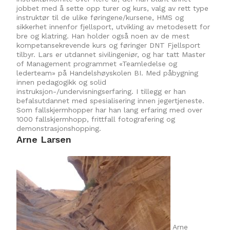
jobbet med å sette opp turer og kurs, valg av rett type
instruktør til de ulike føringene/kursene, HMS og
sikkerhet innenfor fjellsport, utvikling av metodesett for
bre og klatring. Han holder også noen av de mest
kompetansekrevende kurs og føringer DNT Fjellsport
tilbyr. Lars er utdannet sivilingeniør, og har tatt Master
of Management programmet «Teamledelse og
lederteam» på Handelshøyskolen BI. Med påbygning
innen pedagogikk og solid
instruksjon-/undervisningserfaring. I tillegg er han
befalsutdannet med spesialisering innen jegertjeneste.
Som fallskjermhopper har han lang erfaring med over
1000 fallskjermhopp, frittfall fotografering og
demonstrasjonshopping.
Arne Larsen
Arne