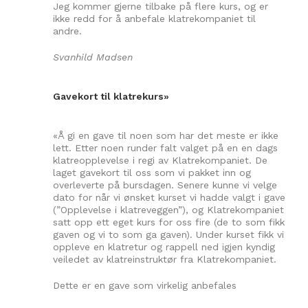
Jeg kommer gjerne tilbake på flere kurs, og er
ikke redd for å anbefale klatrekompaniet til
andre.
Svanhild Madsen
Gavekort til klatrekurs»
«Å gi en gave til noen som har det meste er ikke
lett. Etter noen runder falt valget på en en dags
klatreopplevelse i regi av Klatrekompaniet. De
laget gavekort til oss som vi pakket inn og
overleverte på bursdagen. Senere kunne vi velge
dato for når vi ønsket kurset vi hadde valgt i gave
(”Opplevelse i klatreveggen”), og Klatrekompaniet
satt opp ett eget kurs for oss fire (de to som fikk
gaven og vi to som ga gaven). Under kurset fikk vi
oppleve en klatretur og rappell ned igjen kyndig
veiledet av klatreinstruktør fra Klatrekompaniet.
Dette er en gave som virkelig anbefales