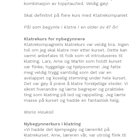
kombinasjon av topptau/led. Veldig gøy!
Skal definitivt på flere kurs med Klatrekompaniet
Pål som begynte i klatre i en alder av 47 år!
Klatrekurs for nybegynnere
Klatrekompagniets klatrekurs var veldig bra. Ingen
tvil om jeg skal klatre mer etter kurset. Dette kan
varmt anbefales til folk som vil introduseres til
klatring. Lars, Arne og Martin som holdt kurset
var flinke, hyggelige og hjelpsomme! Jeg følte
meg veldig trygg samtidig som det var en
avslappet og koselig stemning under hele kurset.
Det var gøy å prøve å klatre forskjellige steder. Vi
sikret hverandre og lærte begreper og praktiske
ting som klatring på led og rappelling. Jeg lærte
masse på kurset og hadde en fantastisk helg.
Maria Haukali
Nybegynnerkurs i klatring
«Vi hadde det kjempegøy og lærerrikt på
klatrekurset. Arne, læreren vår, var utrolig flink til