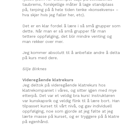
taubrems, forskjellige måter å lage standplass
på, terping på å hele tiden tenke «konsekvens» –
hva skjer hvis jeg faller her, etc).
Det er en klar fordel å lære i så små grupper som
dette. Når man er så små grupper får man
tettere oppfølging, det blir mindre venting og
man rekker over mer.
Jeg kommer absolutt til å anbefale andre å delta
på kurs med dere.
Silje Birknes
Videregående klatrekurs
Jeg deltok på videregående klatrekurs hos
klatrekompaniet i våres, og sitter igjen med mye
etterpå. Det var et veldig bra kurs! Instruktøren
var kunskapsrik og veldig flink til å lære bort. Han
tilpasset kurset til vårt nivå, og gav individuell
oppfølging, noe som gjorde at jeg følte at jeg
lærte masse på kurset, og er tryggere på å klatre
på egenhånd.