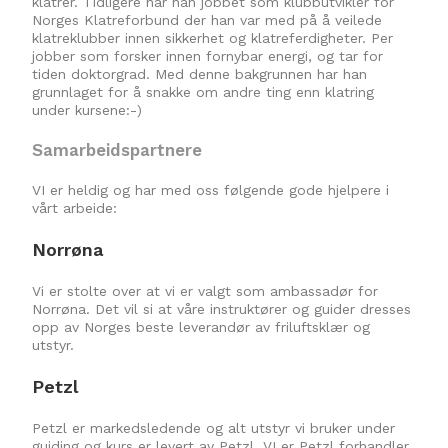
klatrer. Tidligere har han jobbet som klubbutvikler for
Norges Klatreforbund der han var med på å veilede
klatreklubber innen sikkerhet og klatreferdigheter. Per
jobber som forsker innen fornybar energi, og tar for
tiden doktorgrad. Med denne bakgrunnen har han
grunnlaget for å snakke om andre ting enn klatring
under kursene:-)
Samarbeidspartnere
VI er heldig og har med oss følgende gode hjelpere i
vårt arbeide:
Norrøna
Vi er stolte over at vi er valgt som ambassadør for
Norrøna. Det vil si at våre instruktører og guider dresses
opp av Norges beste leverandør av friluftsklær og
utstyr.
Petzl
Petzl er markedsledende og alt utstyr vi bruker under
guiding og kurs er levert av Petzl. VI er Petzl forhandler