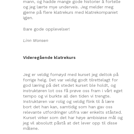
mann, og hadde mange gode historier å fortelle
og jeg lærte mye underveis. Jeg melder meg
gjerne på flere klatrekurs med klatrekompaniet
igjen.
Bare gode opplevelser!
Linn Monsen
Videregående klatrekurs
Jeg er veldig fornøyd med kurset jeg deltok på
forrige helg. Det var veldig godt tilrettelagt for
god læring på det stedet kurset ble holdt, og
instruktøren lot oss få prøve oss fram i vårt eget
tempo og vi burkte all den tiden vi trengte.
Instruktøren var rolig og veldig flink til å lære
bort det han kan, samtidig som han gav oss
relevante utfordringer utifra vær enkelts ståsted.
Kurset virker som det har høye ambisiøse mål og
jeg vil absolutt påstå at det lever opp til disse
målene.