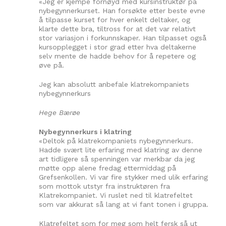
«Jeg er kjempe fornøyd med kursinstruktør på
nybegynnerkurset. Han forsøkte etter beste evne
å tilpasse kurset for hver enkelt deltaker, og
klarte dette bra, tiltross for at det var relativt
stor variasjon i forkunnskaper. Han tilpasset også
kursopplegget i stor grad etter hva deltakerne
selv mente de hadde behov for å repetere og
øve på.
Jeg kan absolutt anbefale klatrekompaniets
nybegynnerkurs
Hege Bærøe
Nybegynnerkurs i klatring
«Deltok på klatrekompaniets nybegynnerkurs.
Hadde svært lite erfaring med klatring av denne
art tidligere så spenningen var merkbar da jeg
møtte opp alene fredag ettermiddag på
Grefsenkollen. Vi var fire stykker med ulik erfaring
som mottok utstyr fra instruktøren fra
Klatrekompaniet. Vi ruslet ned til klatrefeltet
som var akkurat så lang at vi fant tonen i gruppa.
Klatrefeltet som for meg som helt fersk så ut