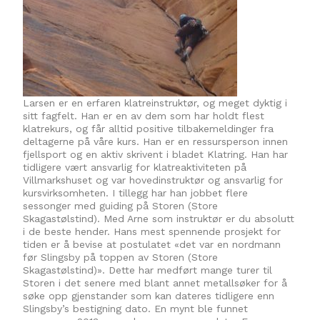
Larsen er en erfaren klatreinstruktør, og meget dyktig i
sitt fagfelt. Han er en av dem som har holdt flest
klatrekurs, og får alltid positive tilbakemeldinger fra
deltagerne på våre kurs. Han er en ressursperson innen
fjellsport og en aktiv skrivent i bladet Klatring. Han har
tidligere vært ansvarlig for klatreaktiviteten på
Villmarkshuset og var hovedinstruktør og ansvarlig for
kursvirksomheten. I tillegg har han jobbet flere
sessonger med guiding på Storen (Store
Skagastølstind). Med Arne som instruktør er du absolutt
i de beste hender. Hans mest spennende prosjekt for
tiden er å bevise at postulatet «det var en nordmann
før Slingsby på toppen av Storen (Store
Skagastølstind)». Dette har medført mange turer til
Storen i det senere med blant annet metallsøker for å
søke opp gjenstander som kan dateres tidligere enn
Slingsby’s bestigning dato. En mynt ble funnet