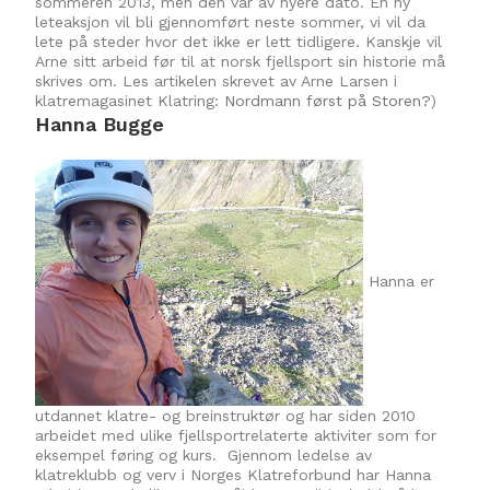
sommeren 2013, men den var av nyere dato. En ny
leteaksjon vil bli gjennomført neste sommer, vi vil da
lete på steder hvor det ikke er lett tidligere. Kanskje vil
Arne sitt arbeid før til at norsk fjellsport sin historie må
skrives om. Les artikelen skrevet av Arne Larsen i
klatremagasinet Klatring:
Nordmann først på Storen?
)
Hanna Bugge
Hanna er
utdannet klatre- og breinstruktør og har siden 2010
arbeidet med ulike fjellsportrelaterte aktiviter som for
eksempel føring og kurs. Gjennom ledelse av
klatreklubb og verv i Norges Klatreforbund har Hanna