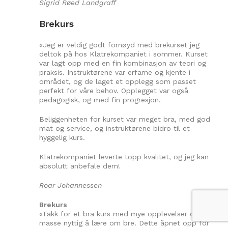
Sigrid Røed Landgraff
Brekurs
«Jeg er veldig godt fornøyd med brekurset jeg
deltok på hos Klatrekompaniet i sommer. Kurset
var lagt opp med en fin kombinasjon av teori og
praksis. Instruktørene var erfarne og kjente i
området, og de laget et opplegg som passet
perfekt for våre behov. Opplegget var også
pedagogisk, og med fin progresjon.
Beliggenheten for kurset var meget bra, med god
mat og service, og instruktørene bidro til et
hyggelig kurs.
Klatrekompaniet leverte topp kvalitet, og jeg kan
absolutt anbefale dem!
Roar Johannessen
Brekurs
«Takk for et bra kurs med mye opplevelser og
masse nyttig å lære om bre. Dette åpnet opp for