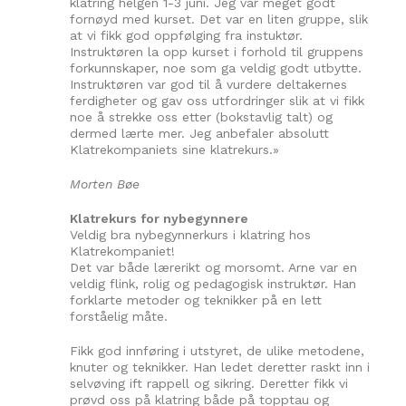
klatring helgen 1-3 juni. Jeg var meget godt
fornøyd med kurset. Det var en liten gruppe, slik
at vi fikk god oppfølging fra instuktør.
Instruktøren la opp kurset i forhold til gruppens
forkunnskaper, noe som ga veldig godt utbytte.
Instruktøren var god til å vurdere deltakernes
ferdigheter og gav oss utfordringer slik at vi fikk
noe å strekke oss etter (bokstavlig talt) og
dermed lærte mer. Jeg anbefaler absolutt
Klatrekompaniets sine klatrekurs.»
Morten Bøe
Klatrekurs for nybegynnere
Veldig bra nybegynnerkurs i klatring hos
Klatrekompaniet!
Det var både lærerikt og morsomt. Arne var en
veldig flink, rolig og pedagogisk instruktør. Han
forklarte metoder og teknikker på en lett
forståelig måte.
Fikk god innføring i utstyret, de ulike metodene,
knuter og teknikker. Han ledet deretter raskt inn i
selvøving ift rappell og sikring. Deretter fikk vi
prøvd oss på klatring både på topptau og