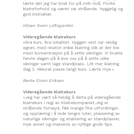
lærte det jeg har bruk for på mitt nivå. Flotte
klatreforhold og været var strålende. Hyggelig og
god instruktør.
Hilsen Svein Loftsgarden
Videregående klatrekurs
«Bra kurs. Bra lokalitet. Hyggen vest var veldig
egnet, med relativt enkel klatring slik at det ble
mest konsentrasjon på å sette sikringer. Vi brukte
første dagen på å øve oss på å sette ulike
sikringer samt lage standplass. Litt mer klatring
dag 2. Akkurat passe langt kurs. Lærte mye.»
Bente Einan Eriksen
Videregående klatrekurs
«Jeg har vært så heldig å delta på videregående
klatrekurs i regi av Klatrekompaniet.Jeg er
strålende fornøyd, fikk mange fine utfordringer,
og opplæring i å lede lengre ruter, plassering av
naturlige sikringer og etablering av standplasser,
mye annet og massevis av nyttige gode tips.